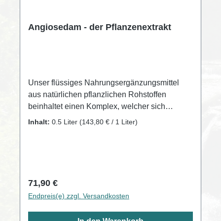
Angiosedam - der Pflanzenextrakt
Unser flüssiges Nahrungsergänzungsmittel
aus natürlichen pflanzlichen Rohstoffen
beinhaltet einen Komplex, welcher sich
speziell an den Bedürfnissen von
Inhalt:
0.5 Liter
(143,80 € / 1 Liter)
Menschen orientiert, die in unserer
modernen Zeit leben. Rein pflanzliche
Nahrungsergänzungsmittel Der
Pflanzenextrakt-Komplex ist somit ein
einzigartiges pflanzliches Mittel.
Regulärer Preis:
71,90 €
Endpreis(e) zzgl. Versandkosten