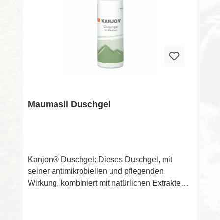
Maumasil Duschgel
Kanjon® Duschgel: Dieses Duschgel, mit
seiner antimikrobiellen und pflegenden
Wirkung, kombiniert mit natürlichen Extrakten
der Kamille, Ringelblume sowie Oliven- und
Rhizinusöl sorgt beim Duschen für ein
besseres Hautmilieu das Ihre Haut gesund und