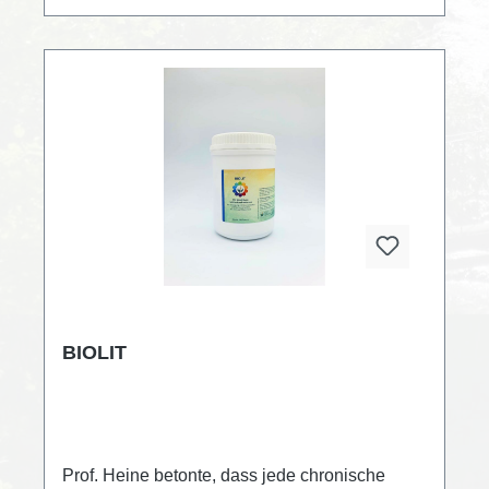
oft die Bachblütenmischung eingenommen
werden soll? Wieviel Wochen? 1, 2, 3, 4, 5,
6, 7, 8, 9 , ...Wie oft am Tag? 1, 2, 3, 4, 5,
...Die Bachblüten sind biologisch
hergestellt. Je bestelltem Set gibt es 3 Plakate
"Bachblüten" gratis dazu
BIOLIT
Prof. Heine betonte, dass jede chronische