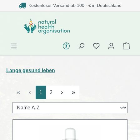
Kostenloser Versand ab 100,- € in Deutschland
alt springen
Werkzeugleiste Barrierefreihe
Lange gesund leben
Seite
Seite
1
2