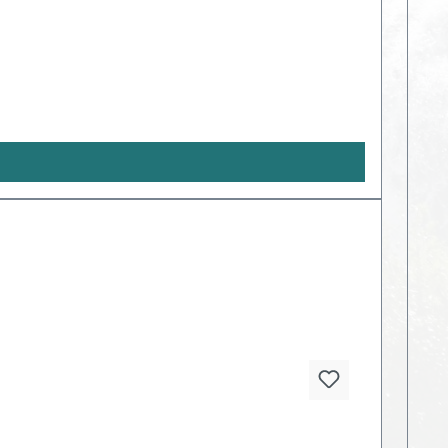
sten Ursachen ist unzureichendes Trinkverhalten.
en um 6 Uhr oder gleich beim Aufstehen. Trinken Sie
llen. Das Wasser wird die Belastungsstoffe aus
ss Kaffee stark entwässernd wirkt und dass Sie die
ic die ganze Zeit eingeschaltet sein? Um einen
minimal - es wird nicht mehr als 2 kWh pro Monat
Nachbarn; Wird das Gerät nicht gegen ihren freien
finition des freien Willens lautet: Es handelt sich
re (äußere) Faktoren bestimmt werden. Die
ionen seit Anbeginn der Zeit. In diesem Feld sind
mit null Zeitverzögerung übertragen und
les ist also mit allem verbunden, alles ist mit
ch, dass sie sich auch in seinem Aktionsradius
teine können nicht herausgenommen werden und es
en Umgebung, verbunden und die energetische
 schädlichen Bakterien? Alle existierenden Dinge
 werden nur Bakterien mit einer bestimmten
rden durch das Gerät nicht beeinflusst. Ist Uran-