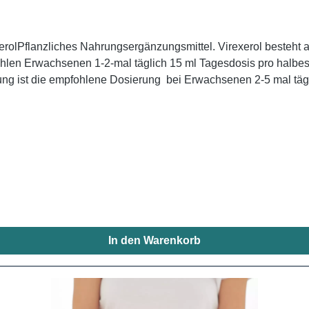
rolPflanzliches Nahrungsergänzungsmittel. Virexerol besteht a
ehlen Erwachsenen 1-2-mal täglich 15 ml Tagesdosis pro halbe
ng ist die empfohlene Dosierung bei Erwachsenen 2-5 mal tägl
is 10 Jahre 6 ml pro halbes Glas Wasser 40 Minuten vor oder n
d Kontraindikationen sind im Allgemeinen nicht bekannt.
In den Warenkorb