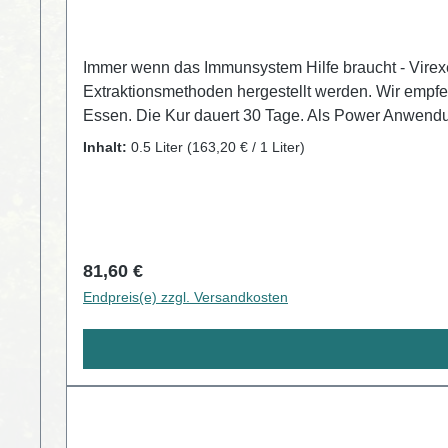
Immer wenn das Immunsystem Hilfe braucht - Virexe
Extraktionsmethoden hergestellt werden. Wir empf
Essen. Die Kur dauert 30 Tage. Als Power Anwendu
Jahre 3 ml pro halbes Glas Wasser. Kinder von 5 b
Inhalt:
0.5 Liter
(163,20 € / 1 Liter)
Nebenwirkungen, Symptome einer Überdosierung un
Regulärer Preis:
81,60 €
Endpreis(e) zzgl. Versandkosten