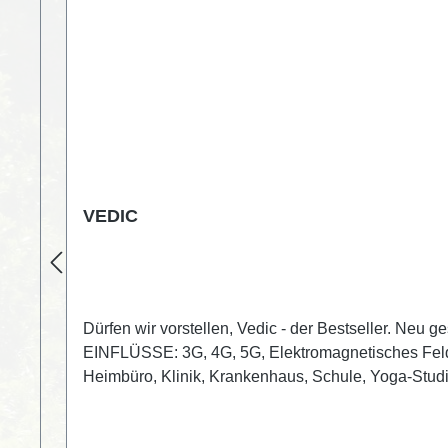
VEDIC
Dürfen wir vorstellen, Vedic - der Bestseller. Neu
EINFLÜSSE: 3G, 4G, 5G, Elektromagnetisches Fe
Heimbüro, Klinik, Krankenhaus, Schule, Yoga-Studi
Bioresonanzzentren, Schulen, Einkaufszentren, F
Uranglas, innen versilbert Zertifizierung: IGEF (De