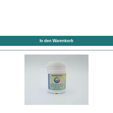
e und fühle mich nicht wohl. Was soll ich tun?Eine der häufig
er stilles Wasser) und trinken 2 - 3 dcl mit Zitrone jeden Morg
e sollten das Flaschenwasser auch neben dem Somavedic aufste
ess wird viel angenehmer und effektiver sein. Beachten Sie, da
 müssen. 2-3 Wochen kann die Umstellung dauern. Soll Somaved
ät möglichst immer eingeschaltet sein. Der Stromverbrauch ist 
twa 31,81 Cent beträgt. Somavedic's Wirkung reicht bis zu den 
In den Warenkorb
nken, was der Begriff "freier Wille" eigentlich bedeutet. Die De
ihrer eigenen Entscheidungen zu handeln, die nicht durch ande
Teil eines Quantenfeldes ist. Dieses Feld enthält alle Informat
mgeben, die Informationen über unendlich große Entfernungen 
s, dass Raum und Zeit, wie wir sie kennen, nicht existieren. Al
allieren, das unsere Nachbarn erreicht, ist es selbstverständli
rät herausnehmen, reinigen und in der Sonne aufladen? Die S
nd sie dauerhaft mit dem Boden, ihrer ursprünglichen natürlich
kontinuierlich. Wie erkennt das Gerät im Körper förderliche von
enn eine bestimmte Frequenz im Somavedic programmiert wird,
eliminiert. Alle anderen Bakterien (mit anderen Frequenzen) we