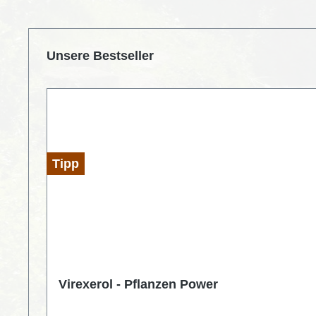
Produktgalerie überspringen
Unsere Bestseller
Tipp
Virexerol - Pflanzen Power