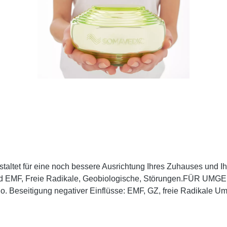
 gestaltet für eine noch bessere Ausrichtung Ihres Zuhauses u
ld EMF, Freie Radikale, Geobiologische, Störungen.FÜR UMG
o. Beseitigung negativer Einflüsse: EMF, GZ, freie Radikale U
amilien- und Mehrgenerationenhäuser, Stadtwohnungen, Immob
utschland), Bion (Slowenien) Herz: Tesla-Spule, Halbedelsteine,