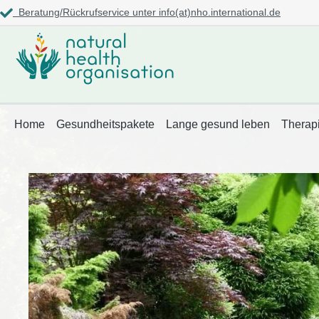
Beratung/Rückrufservice unter info(at)nho.international.de
springen
Zur Hauptnavigation springen
Home
Gesundheitspakete
Lange gesund leben
Therap