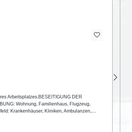
nd Ihres Arbeitsplatzes.BESEITIGUNG DER
EBUNG: Wohnung, Familienhaus, Flugzeug,
mfeld: Krankenhäuser, Kliniken, Ambulanzen,
ilien in der Nähe von BTSKörper: mundgeblasenes
 Edelsteine und Edelmetalle (Au, Ag, Pd, Pt, Cu,