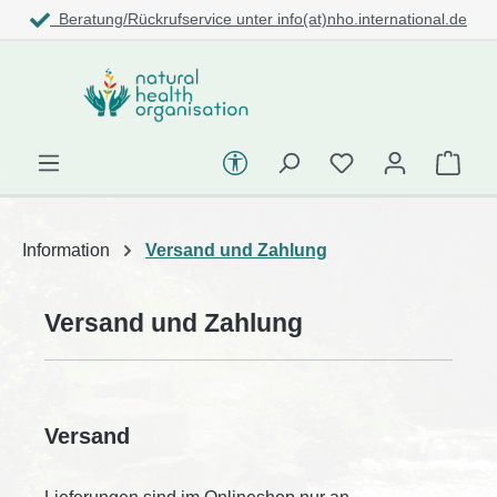
Kostenloser Versand ab 100,- € in Deutschland
alt springen
Werkzeugleiste Barrierefreihe
Information
Versand und Zahlung
Versand und Zahlung
Versand