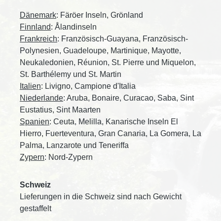
Dänemark
: Färöer Inseln, Grönland
Finnland
: Ålandinseln
Frankreich
: Französisch-Guayana, Französisch-
Polynesien, Guadeloupe, Martinique, Mayotte,
Neukaledonien, Réunion, St. Pierre und Miquelon,
St. Barthélemy und St. Martin
Italien
: Livigno, Campione d'Italia
Niederlande
: Aruba, Bonaire, Curacao, Saba, Sint
Eustatius, Sint Maarten
Spanien
: Ceuta, Melilla, Kanarische Inseln El
Hierro, Fuerteventura, Gran Canaria, La Gomera, La
Palma, Lanzarote und Teneriffa
Zypern
: Nord-Zypern
Schweiz
Lieferungen in die Schweiz sind nach Gewicht
gestaffelt