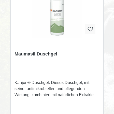
Maumasil Duschgel
Kanjon® Duschgel: Dieses Duschgel, mit
seiner antimikrobiellen und pflegenden
Wirkung, kombiniert mit natürlichen Extrakten
der Kamille, Ringelblume sowie Oliven- und
Rhizinusöl sorgt beim Duschen für ein
besseres Hautmilieu das Ihre Haut gesund und