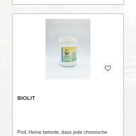
oft die Bachblütenmischung eingenommen
werden soll? Wieviel Wochen? 1, 2, 3, 4, 5,
6, 7, 8, 9 , ...Wie oft am Tag? 1, 2, 3, 4, 5,
...Die Bachblüten sind biologisch
hergestellt. Je bestelltem Set gibt es 3 Plakate
"Bachblüten" gratis dazu
BIOLIT
Prof. Heine betonte, dass jede chronische