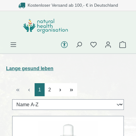
Kostenloser Versand ab 100,- € in Deutschland
alt springen
Werkzeugleiste Barrierefreihe
Lange gesund leben
Seite
Seite
1
2