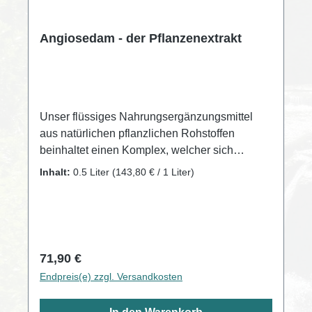
Angiosedam - der Pflanzenextrakt
Unser flüssiges Nahrungsergänzungsmittel
aus natürlichen pflanzlichen Rohstoffen
beinhaltet einen Komplex, welcher sich
speziell an den Bedürfnissen von
Inhalt:
0.5 Liter
(143,80 € / 1 Liter)
Menschen orientiert, die in unserer
modernen Zeit leben. Rein pflanzliche
Nahrungsergänzungsmittel Der
Pflanzenextrakt-Komplex ist somit ein
einzigartiges pflanzliches Mittel.
Regulärer Preis:
71,90 €
Endpreis(e) zzgl. Versandkosten