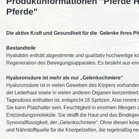
Produktinformationen "Pferde H
Pferde"
Die aktive Kraft und Gesundheit für die Gelenke ihres P
Bestandteile
Hyalutidin enthält abgestimmte und qualitativ hochwertige kö
Regeneration des Bewegungsapparates. Es besteht aus eine
Hyaluronsäure ist mehr als nur „Gelenkschmiere“
Hyaluronsäure ist in vielen Geweben des Körpers vorhanden u
der Lederhaut sowie in vielen anderen Organen konzentriert
Tagesdosis enthalten ist, entspricht 18 Spritzen. Also nimm
Sie kann Platzhalter sein, Feuchtigkeit in enormen Mengen 
Entzündungsmoleküle. Sie strafft die Haut und das Bindegew
Synovialflüssigkeit, der „Gelenkschmiere“. Ohne diesen körp
und Nährstoffquelle für die Knorpelzellen, die regelmäßig 