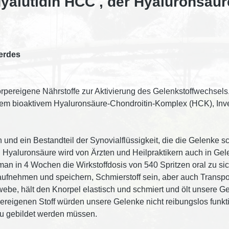
yalutidin HCC , der Hyaluronsäur
ferdes
rpereigene Nährstoffe zur Aktivierung des Gelenkstoffwechsels. 
m bioaktivem Hyaluronsäure-Chondroitin-Komplex (HCK), Inver
nd ein Bestandteil der Synovialflüssigkeit, die die Gelenke sc
. Hyaluronsäure wird von Ärzten und Heilpraktikern auch in Gel
t man in 4 Wochen die Wirkstoffdosis von 540 Spritzen oral zu 
aufnehmen und speichern, Schmierstoff sein, aber auch Transpor
ebe, hält den Knorpel elastisch und schmiert und ölt unsere G
ereigenen Stoff würden unsere Gelenke nicht reibungslos funkti
neu gebildet werden müssen.