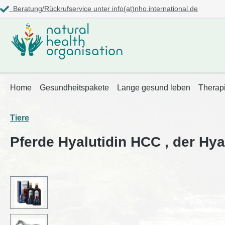
Beratung/Rückrufservice unter info(at)nho.international.de
springen
Zur Hauptnavigation springen
Home
Gesundheitspakete
Lange gesund leben
Therap
Tiere
Pferde Hyalutidin HCC , der Hy
Bildergalerie überspringen