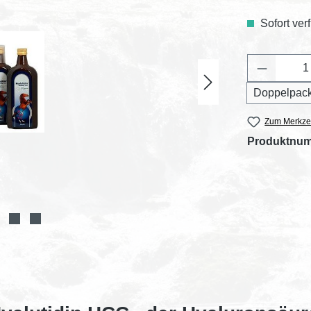
Sofort ver
Produkt 
Doppelpack
Zum Merkzet
Produktnu