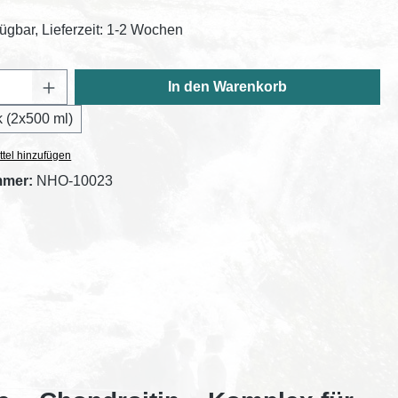
fügbar, Lieferzeit: 1-2 Wochen
Anzahl: Gib den gewünschten Wert ein oder
In den Warenkorb
 (2x500 ml)
tel hinzufügen
mmer:
NHO-10023