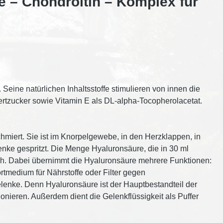
e – Chondroitin – Komplex für
Seine natürlichen Inhaltsstoffe stimulieren von innen die
tzucker sowie Vitamin E als DL-alpha-Tocopherolacetat.
hmiert. Sie ist im Knorpelgewebe, in den Herzklappen, in
enke gespritzt. Die Menge Hyaluronsäure, die in 30 ml
sich. Dabei übernimmt die Hyaluronsäure mehrere Funktionen:
tmedium für Nährstoffe oder Filter gegen
elenke. Denn Hyaluronsäure ist der Hauptbestandteil der
onieren. Außerdem dient die Gelenkflüssigkeit als Puffer