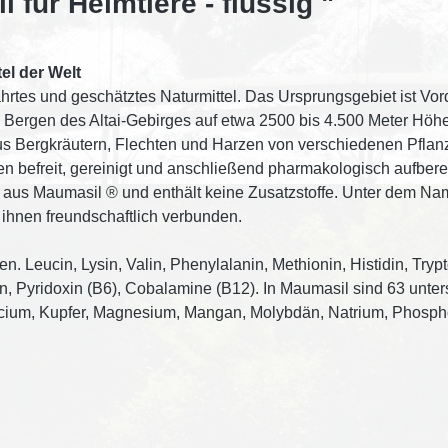
für Heimtiere - flüssig "
el der Welt
währtes und geschätztes Naturmittel. Das Ursprungsgebiet ist V
n Bergen des Altai-Gebirges auf etwa 2500 bis 4.500 Meter Höhe
us Bergkräutern, Flechten und Harzen von verschiedenen Pflanz
 befreit, gereinigt und anschließend pharmakologisch aufbereite
% aus Maumasil ® und enthält keine Zusatzstoffe. Unter dem Na
t ihnen freundschaftlich verbunden.
 Leucin, Lysin, Valin, Phenylalanin, Methionin, Histidin, Trypt
cin, Pyridoxin (B6), Cobalamine (B12). In Maumasil sind 63 un
cium, Kupfer, Magnesium, Mangan, Molybdän, Natrium, Phospho