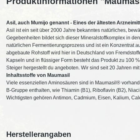
Produktinformationen "Maumasil 
Asil, auch Mumijo genannt - Eines der ältesten Arzneimitt
Asil ist ein seit über 2000 Jahre bekanntes natürliches, be
Gegebenheiten bildet sich dieser Mineralstoffkomplex in de
natürlichen Fermentierungsprozess und ist ein Konzentrat a
abgebaute Rohstoff wird hier in Deutschland von Fremdstoffen
Kapseln und in flüssiger Form besteht das Produkt zu 100 
Steiger hergestellt du angeboten. Wir sind seit 20 Jahren mi
Inhaltsstoffe von Maumasil
Viele essenziellen Aminosäuren sind in Maumasil® vorhanden.
B-Gruppe enthalten, wie Thiamin (B1), Riboflavin (B2), Nia
Wichtigsten gehören Antimon, Cadmium, Eisen, Kalium, Cal
Herstellerangaben